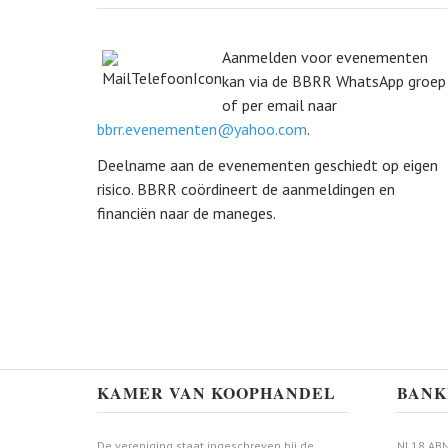
Aanmelden voor evenementen
kan via de BBRR WhatsApp groep
of per email naar
bbrr.evenementen@yahoo.com
.
Deelname aan de evenementen geschiedt op eigen
risico. BBRR coördineert de aanmeldingen en
financiën naar de maneges.
KAMER VAN KOOPHANDEL
BANK
De vereniging staat ingeschreven bij de
NL18 ABN