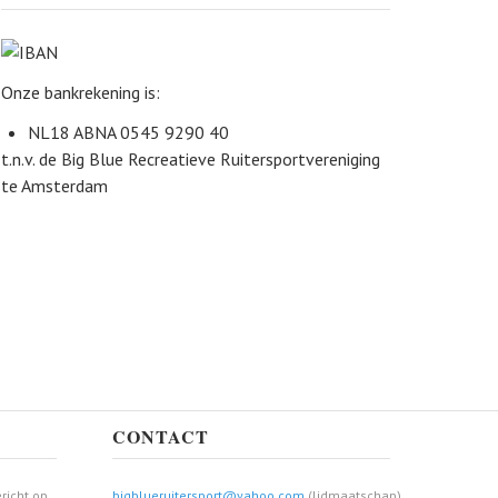
Onze bankrekening is:
NL18 ABNA 0545 9290 40
t.n.v. de Big Blue Recreatieve Ruitersportvereniging
te Amsterdam
CONTACT
richt op
bigblueruitersport@yahoo.com
(lidmaatschap)