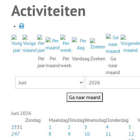
Activiteiten
Per
Per
Per
Vandaag
Zoeken
Ga
jaar
maand
week
naar
maand
Ga naar maand
Juni 2026
Zondag
Maandag
Dinsdag
Woensdag
Donderdag
V
23
31
1
2
3
4
5
24
7
8
9
10
11
12