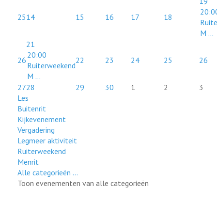
19
20:0
25
14
15
16
17
18
Ruit
M ...
21
20:00
26
22
23
24
25
26
Ruiterweekend
M ...
27
28
29
30
1
2
3
Les
Buitenrit
Kijkevenement
Vergadering
Legmeer aktiviteit
Ruiterweekend
Menrit
Alle categorieën ...
Toon evenementen van alle categorieën