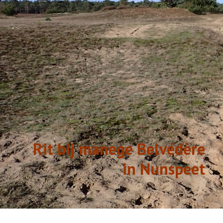
GESCHIEDENIS
LINKS
Rit bij manege Belvédère
in Nunspeet