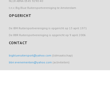
NL18 ABNA 0545 9290 40
t.n.v. Big Blue Ruitersportvereniging te Amsterdam
OPGERICHT
De IBM Ruitersportvereniging is opgericht op 13 april 1971
De BBR Ruitersportvereniging is opgericht op 9 april 2006
CONTACT
bigblueruitersport@yahoo.com
(lidmaatschap)
bbrr.evenementen@yahoo.com
(activiteiten)