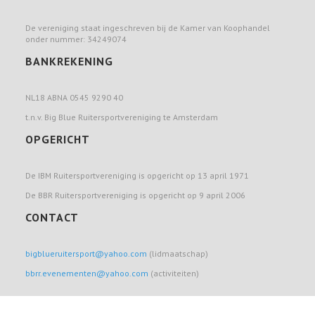
De vereniging staat ingeschreven bij de Kamer van Koophandel
onder nummer: 34249074
BANKREKENING
NL18 ABNA 0545 9290 40
t.n.v. Big Blue Ruitersportvereniging te Amsterdam
OPGERICHT
De IBM Ruitersportvereniging is opgericht op 13 april 1971
De BBR Ruitersportvereniging is opgericht op 9 april 2006
CONTACT
bigblueruitersport@yahoo.com
(lidmaatschap)
bbrr.evenementen@yahoo.com
(activiteiten)