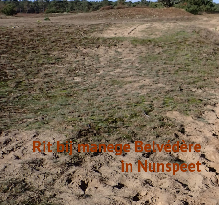
GESCHIEDENIS
LINKS
Rit bij manege Belvédère
in Nunspeet