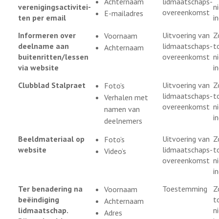
Achternaam
lidmaatschaps-
verenigingsactivitei-
ni
overeenkomst
E-mailadres
ten per email
i
Informeren over
Uitvoering van
Z
Voornaam
deelname aan
lidmaatschaps-
t
Achternaam
buitenritten/lessen
overeenkomst
ni
via website
i
Clubblad Stalpraet
Uitvoering van
Z
Foto’s
lidmaatschaps-
t
Verhalen met
overeenkomst
ni
namen van
i
deelnemers
Beeldmateriaal op
Uitvoering van
Z
Foto’s
website
lidmaatschaps-
t
Video’s
overeenkomst
ni
i
Ter benadering na
Toestemming
Z
Voornaam
beëindiging
t
Achternaam
lidmaatschap.
ni
Adres