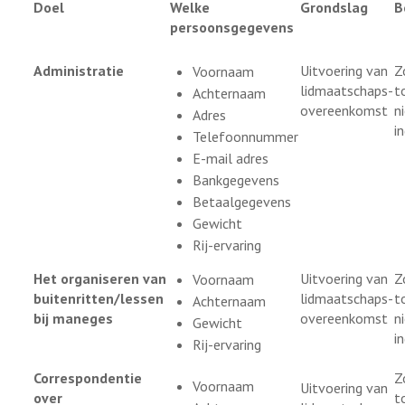
Doel
Welke
Grondslag
B
persoonsgegevens
Administratie
Uitvoering van
Z
Voornaam
lidmaatschaps-
t
Achternaam
overeenkomst
ni
Adres
i
Telefoonnummer
E-mail adres
Bankgegevens
Betaalgegevens
Gewicht
Rij-ervaring
Het organiseren van
Uitvoering van
Z
Voornaam
buitenritten/lessen
lidmaatschaps-
t
Achternaam
bij maneges
overeenkomst
ni
Gewicht
i
Rij-ervaring
Correspondentie
Z
Voornaam
Uitvoering van
over
t