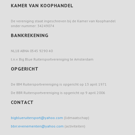
KAMER VAN KOOPHANDEL
De vereniging staat ingeschreven bij de Kamer van Koophandel
onder nummer: 34249074
BANKREKENING
NL18 ABNA 0545 9290 40
t.n.v. Big Blue Ruitersportvereniging te Amsterdam
OPGERICHT
De IBM Ruitersportvereniging is opgericht op 13 april 1971
De BBR Ruitersportvereniging is opgericht op 9 april 2006
CONTACT
bigblueruitersport@yahoo.com
(lidmaatschap)
bbrr.evenementen@yahoo.com
(activiteiten)