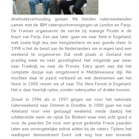
driehoeksverhouding gestart. We hielden ruiterweekenden
samen met de IBM ruitersportverenigingen uit London en Parijs.
De Fransen organiseren de eerste bij manege Picotin in de
buurt van Parijs. Een jaar later gaan we naar Kent in Engeland,
met zoete high tea, een hengstenfarm en een goede sfeer. In
1998 is het de beurt aan de Nederlanders om in eigen land een
weekend te organiseren. Dat vindt plaats in Zeeland met
prachtig weer en veel gezelligheid. Het volgende jaar weer
naar Frankrijk, nu naar de Provins. Extra apart was dat het
complete dorpje was omgetoverd in Middeleeuwse stijl. We
mochten daar te paard verkleed en wel deelnemen aan het
feest. In 2000 reizen we af naar The New Forest in Engeland.
Het is daar heerlijk rijden, zonder ruiterpaden of drukke bossen.
Zowel in 1996 als in 1997 gingen we voor het nationale
ruiterweekend naar Ommen in Drenthe. In 2000 gaan we naar
Ameland voor een geslaagd weekend, mede dankzij het
schitterende weer en rijstal De Blinkert waar men echt goed is
voor de paarden. De voor een groot gedeelte Friese paarden
laten een onvergetelijke indruk achter bij de ruiters. Tijdens het
wadlopen demonstreert Evert ook nog hoe een levende