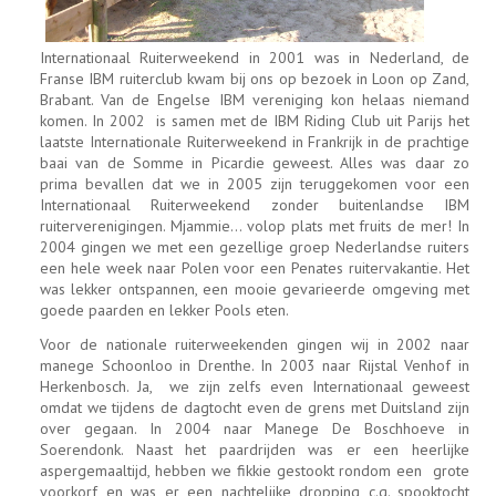
Internationaal Ruiterweekend in 2001 was in Nederland, de
Franse IBM ruiterclub kwam bij ons op bezoek in Loon op Zand,
Brabant. Van de Engelse IBM vereniging kon helaas niemand
komen. In 2002 is samen met de IBM Riding Club uit Parijs het
laatste Internationale Ruiterweekend in Frankrijk in de prachtige
baai van de Somme in Picardie geweest. Alles was daar zo
prima bevallen dat we in 2005 zijn teruggekomen voor een
Internationaal Ruiterweekend zonder buitenlandse IBM
ruiterverenigingen. Mjammie... volop plats met fruits de mer! In
2004 gingen we met een gezellige groep Nederlandse ruiters
een hele week naar Polen voor een Penates ruitervakantie. Het
was lekker ontspannen, een mooie gevarieerde omgeving met
goede paarden en lekker Pools eten.
Voor de nationale ruiterweekenden gingen wij in 2002 naar
manege Schoonloo in Drenthe. In 2003 naar Rijstal Venhof in
Herkenbosch. Ja, we zijn zelfs even Internationaal geweest
omdat we tijdens de dagtocht even de grens met Duitsland zijn
over gegaan. In 2004 naar Manege De Boschhoeve in
Soerendonk. Naast het paardrijden was er een heerlijke
aspergemaaltijd, hebben we fikkie gestookt rondom een grote
voorkorf en was er een nachtelijke dropping c.q. spooktocht