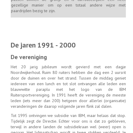
gezellige manier om op een totaal andere wijze met
paardrijden bezig te zijn.
De jaren 1991 - 2000
De vereniging
Het 20 jarig jubileum wordt gevierd met een dagje
Noordwijkerhout. Ruim 80 ruiters hebben die dag een 2 uursrit
door de duinen en over het strand. Tussen de middag geniet
iedereen van een lunch en tot slot ontvangen alle leden een
blauwwitte paraplu met het logo van de IBM
Ruitersportvereniging. In 1991 heeft de vereniging de meeste
leden (iets meer dan 200) hetgeen door allerlei (organisatie)
veranderingen de daarop volgende jaren flink zal dalen.
Tot 1995 ontvingen we subsidie van IBM, maar helaas dat stop.
Tijdelijk zegt de Directie. Echter voor ons is dat zo gebleven,
terwijl in andere landen de subsidiekraan wel (weer) open is
gegaan. Het lidmaatschap wordt in twee stukken verdeeld: Je