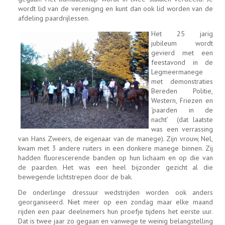
wordt lid van de vereniging en kunt dan ook lid worden van de
afdeling paardrijlessen.
Het 25 jarig
jubileum wordt
gevierd met een
feestavond in de
Legmeermanege
met demonstraties
Bereden Politie,
Western, Friezen en
‘paarden in de
nacht’ (dat laatste
was een verrassing
van Hans Zweers, de eigenaar van de manege). Zijn vrouw, Nel,
kwam met 3 andere ruiters in een donkere manege binnen. Zij
hadden fluorescerende banden op hun lichaam en op die van
de paarden. Het was een heel bijzonder gezicht al die
bewegende lichtstrepen door de bak.
De onderlinge dressuur wedstrijden worden ook anders
georganiseerd. Niet meer op een zondag maar elke maand
rijden een paar deelnemers hun proefje tijdens het eerste uur.
Dat is twee jaar zo gegaan en vanwege te weinig belangstelling