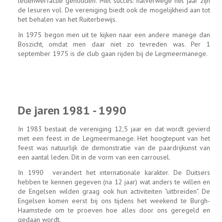
ledenwerfactie gehouden. Met succes: halverwege het jaar zijn
de lesuren vol. De vereniging biedt ook de mogelijkheid aan tot
het behalen van het Ruiterbewijs.
In 1975 begon men uit te kijken naar een andere manege dan
Boszicht, omdat men daar niet zo tevreden was. Per 1
september 1975 is de club gaan rijden bij de Legmeermanege.
De jaren 1981 - 1990
In 1983 bestaat de vereniging 12,5 jaar en dat wordt gevierd
met een feest in de Legmeermanege. Het hoogtepunt van het
feest was natuurlijk de demonstratie van de paardrijkunst van
een aantal leden. Dit in de vorm van een carrousel.
In 1990 verandert het internationale karakter. De Duitsers
hebben te kennen gegeven (na 12 jaar) wat anders te willen en
de Engelsen wilden graag ook hun activiteiten "uitbreiden". De
Engelsen komen eerst bij ons tijdens het weekend te Burgh-
Haamstede om te proeven hoe alles door ons geregeld en
gedaan wordt.