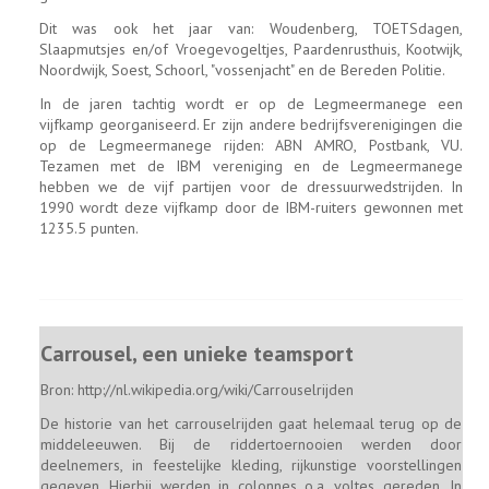
Dit was ook het jaar van: Woudenberg, TOETSdagen,
Slaapmutsjes en/of Vroegevogeltjes, Paardenrusthuis, Kootwijk,
Noordwijk, Soest, Schoorl, "vossenjacht" en de Bereden Politie.
In de jaren tachtig wordt er op de Legmeermanege een
vijfkamp georganiseerd. Er zijn andere bedrijfsverenigingen die
op de Legmeermanege rijden: ABN AMRO, Postbank, VU.
Tezamen met de IBM vereniging en de Legmeermanege
hebben we de vijf partijen voor de dressuurwedstrijden. In
1990 wordt deze vijfkamp door de IBM-ruiters gewonnen met
1235.5 punten.
Carrousel, een unieke teamsport
Bron: http://nl.wikipedia.org/wiki/Carrouselrijden
De historie van het carrouselrijden gaat helemaal terug op de
middeleeuwen. Bij de riddertoernooien werden door
deelnemers, in feestelijke kleding, rijkunstige voorstellingen
gegeven. Hierbij werden in colonnes o.a. voltes gereden. In