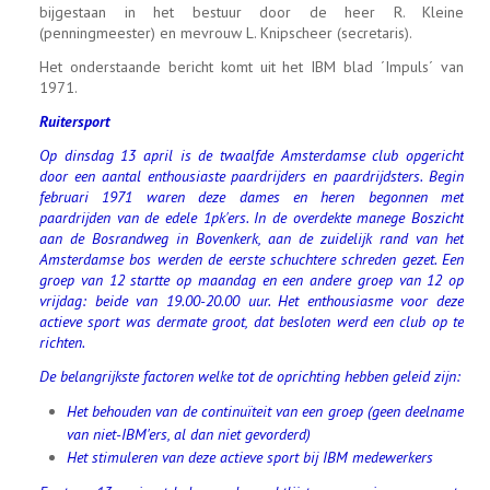
bijgestaan in het bestuur door de heer R. Kleine
(penningmeester) en mevrouw L. Knipscheer (secretaris).
Het onderstaande bericht komt uit het IBM blad ´Impuls´ van
1971.
Ruitersport
Op dinsdag 13 april is de twaalfde Amsterdamse club opgericht
door een aantal enthousiaste paardrijders en paardrijdsters. Begin
februari 1971 waren deze dames en heren begonnen met
paardrijden van de edele 1pk'ers. In de overdekte manege Boszicht
aan de Bosrandweg in Bovenkerk, aan de zuidelijk rand van het
Amsterdamse bos werden de eerste schuchtere schreden gezet. Een
groep van 12 startte op maandag en een andere groep van 12 op
vrijdag: beide van 19.00-20.00 uur. Het enthousiasme voor deze
actieve sport was dermate groot, dat besloten werd een club op te
richten.
De belangrijkste factoren welke tot de oprichting hebben geleid zijn:
Het behouden van de continuïteit van een groep (geen deelname
van niet-IBM'ers, al dan niet gevorderd)
Het stimuleren van deze actieve sport bij IBM medewerkers