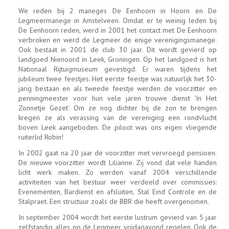
We reden bij 2 maneges De Eenhoorn in Hoorn en De
Legmeermanege in Amstelveen. Omdat er te weinig leden bij
De Eenhoorn reden, werd in 2001 het contact met De Eenhoorn
verbroken en werd de Legmeer de enige verenigingsmanege.
Ook bestaat in 2001 de club 30 jaar. Dit wordt gevierd op
landgoed Nienoord in Leek, Groningen. Op het landgoed is het
Nationaal Rijtuigmuseum gevestigd. Er waren tijdens het
jubileum twee feestjes. Het eerste feestje was natuurlijk het 30-
jarig bestaan en als tweede feestje werden de voorzitter en
penningmeester voor hun vele jaren trouwe dienst ‘In Het
Zonnetje Gezet’. Om ze nog dichter bij de zon te brengen
kregen ze als verassing van de vereniging een rondvlucht
boven Leek aangeboden. De piloot was ons eigen vliegende
ruiterlid Robin!
In 2002 gaat na 20 jaar de voorzitter met vervroegd pensioen.
De nieuwe voorzitter wordt Lilianne. Zij vond dat vele handen
licht werk maken. Zo werden vanaf 2004 verschillende
activiteiten van het bestuur weer verdeeld over commissies:
Evenementen, Bardienst en afsluiten, Stal Eind Controle en de
Stalpraet. Een structuur zoals de BBR die heeft overgenomen.
In september 2004 wordt het eerste lustrum gevierd van 5 jaar
zelfstandig alles op de Legmeer vrijdagavond regelen. Ook de