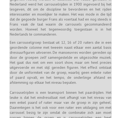
Nederland werd het carrouselrijden in 1900 ingevoerd bij het
lesgeven, dit om de discipline te bevorderen en het rijden
interessanter en moeilijker te maken. Het was mode in die tijd
dat de gegoede burger Frans als voertaal had en nog steeds is
Frans vaak de taal waarin de carrousels gecommandeerd
worden. Hoewel het tegenwoordig toegestaan is in het
Nederlands te commanderen.
Een carrouselgroep bestaat uit 12, 16 of 20 ruiters die in een
geordende colonne met tweeën naast elkaar een aantal basis
dressuurfiguren uitvoeren. De manoeuvres worden gereden op
door de groepen zelf samengestelde en uitgezochte muziek.
Het gaat dus niet om een soort show, maar om heel precies
uitgevoerde en met stijl gereden figuren. Het effect ontstaat
door de uniformiteit van de groep, waarbij geen enkele ruiter
of paard opvalt, en het tempo, de onderlinge afstand en
afstemming op elkaar het niveau bepalen.
Carrouselrijden is een teamsport binnen het paardrijden. Het
leuke is dat het eindresultaat niet afhangt van het niveau van
een enkel paard of ruiter maar van de groep in zijn geheel.
Daarentegen is het ook voor een ruiter een uitdaging om met
carrousel bezig te zijn omdat de combinatie zich aan moet
passen binnen de groep en is carrouselrijden een heel