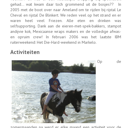
gehad... wat kwam daar toch grommend uit de bosjes?? In
2005 met de boot over naar Ameland om te rijden bij rijstal Le
Cheval en rijstal De Blinkert. We reden veel op het strand en er
waren heel veel Friezen. Alle eten en drinken was
selfsupporting. Dank aan de eieren-met-spek-bakkers, stampot
andijvie kok, Mexicaanse wraps makers en de volledige afwas-
en opruim crew! In februari 2006 was het laatste IBM
ruiterweekend: Het Die-Hard-weekend in Markelo.
Activiteiten
Op de
zomermaanden na werd er elke maand een activiteit voor de