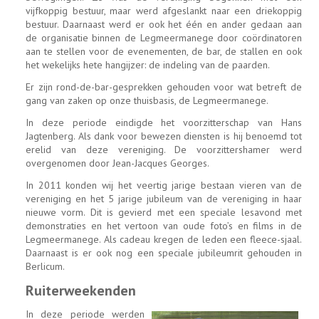
vijfkoppig bestuur, maar werd afgeslankt naar een driekoppig
bestuur. Daarnaast werd er ook het één en ander gedaan aan
de organisatie binnen de Legmeermanege door coördinatoren
aan te stellen voor de evenementen, de bar, de stallen en ook
het wekelijks hete hangijzer: de indeling van de paarden.
Er zijn rond-de-bar-gesprekken gehouden voor wat betreft de
gang van zaken op onze thuisbasis, de Legmeermanege.
In deze periode eindigde het voorzitterschap van Hans
Jagtenberg. Als dank voor bewezen diensten is hij benoemd tot
erelid van deze vereniging. De voorzittershamer werd
overgenomen door Jean-Jacques Georges.
In 2011 konden wij het veertig jarige bestaan vieren van de
vereniging en het 5 jarige jubileum van de vereniging in haar
nieuwe vorm. Dit is gevierd met een speciale lesavond met
demonstraties en het vertoon van oude foto’s en films in de
Legmeermanege. Als cadeau kregen de leden een fleece-sjaal.
Daarnaast is er ook nog een speciale jubileumrit gehouden in
Berlicum.
Ruiterweekenden
In deze periode werden