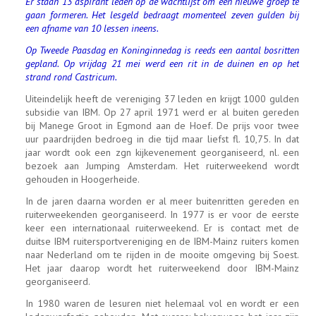
Er staan 13 aspirant leden op de wachtlijst om een nieuwe groep te
gaan formeren. Het lesgeld bedraagt momenteel zeven gulden bij
een afname van 10 lessen ineens.
Op Tweede Paasdag en Koninginnedag is reeds een aantal bosritten
gepland. Op vrijdag 21 mei werd een rit in de duinen en op het
strand rond Castricum.
Uiteindelijk heeft de vereniging 37 leden en krijgt 1000 gulden
subsidie van IBM. Op 27 april 1971 werd er al buiten gereden
bij Manege Groot in Egmond aan de Hoef. De prijs voor twee
uur paardrijden bedroeg in die tijd maar liefst fl. 10,75. In dat
jaar wordt ook een zgn kijkevenement georganiseerd, nl. een
bezoek aan Jumping Amsterdam. Het ruiterweekend wordt
gehouden in Hoogerheide.
In de jaren daarna worden er al meer buitenritten gereden en
ruiterweekenden georganiseerd. In 1977 is er voor de eerste
keer een internationaal ruiterweekend. Er is contact met de
duitse IBM ruitersportvereniging en de IBM-Mainz ruiters komen
naar Nederland om te rijden in de mooite omgeving bij Soest.
Het jaar daarop wordt het ruiterweekend door IBM-Mainz
georganiseerd.
In 1980 waren de lesuren niet helemaal vol en wordt er een