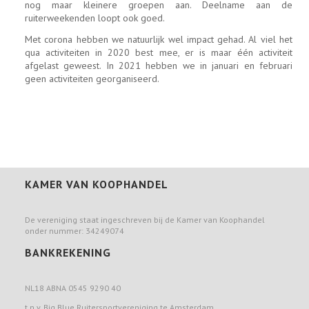
nog maar kleinere groepen aan. Deelname aan de
ruiterweekenden loopt ook goed.
Met corona hebben we natuurlijk wel impact gehad. Al viel het
qua activiteiten in 2020 best mee, er is maar één activiteit
afgelast geweest. In 2021 hebben we in januari en februari
geen activiteiten georganiseerd.
KAMER VAN KOOPHANDEL
De vereniging staat ingeschreven bij de Kamer van Koophandel
onder nummer: 34249074
BANKREKENING
NL18 ABNA 0545 9290 40
t.n.v. Big Blue Ruitersportvereniging te Amsterdam