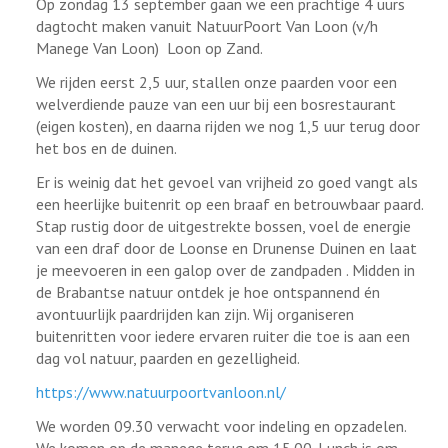
Op zondag 13 september gaan we een prachtige 4 uurs
dagtocht maken vanuit NatuurPoort Van Loon (v/h
Manege Van Loon) Loon op Zand.
We rijden eerst 2,5 uur, stallen onze paarden voor een
welverdiende pauze van een uur bij een bosrestaurant
(eigen kosten), en daarna rijden we nog 1,5 uur terug door
het bos en de duinen.
Er is weinig dat het gevoel van vrijheid zo goed vangt als
een heerlijke buitenrit op een braaf en betrouwbaar paard.
Stap rustig door de uitgestrekte bossen, voel de energie
van een draf door de Loonse en Drunense Duinen en laat
je meevoeren in een galop over de zandpaden . Midden in
de Brabantse natuur ontdek je hoe ontspannend én
avontuurlijk paardrijden kan zijn. Wij organiseren
buitenritten voor iedere ervaren ruiter die toe is aan een
dag vol natuur, paarden en gezelligheid.
https://www.natuurpoortvanloon.nl/
We worden 09.30 verwacht voor indeling en opzadelen.