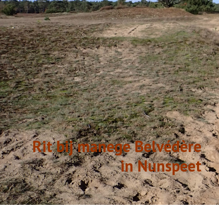
GESCHIEDENIS
LINKS
Rit bij manege Belvédère
in Nunspeet