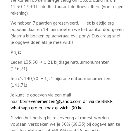
We komen op de manege terug om 15.00. Lunch is om
12.30-13.30 bij de Restaurant de Roestelberg (voor eigen
rekening).
We hebben 7 paarden gereserveerd. Het is altijd erg
populair daar en 14 juni moeten we het aantal doorgeven
(daarna bijboeken op aanvraag evt. pony). Dus graag snel
je opgave doen als je mee wilt !
Prijs:
Leden 135,50 + 1,21 bijdrage natuurmonumenten
(136,71)
Intro's 140,50 + 1,21 bijdrage natuurmonumenten
(141,71)
Je kunt je opgeven via een mail
naar
bbrr.evenementen@yahoo.com
of via de BBRR
whatsapp groep, max gewicht 90 kg.
Gezien het bedrag bij reservering al moest worden
voldaan, verzoeken we je 50% (68,35) bij opgave aan te
betalen. Het restant (68,86) rond 25 augustus.