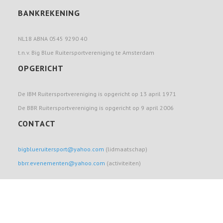
BANKREKENING
NL18 ABNA 0545 9290 40
t.n.v. Big Blue Ruitersportvereniging te Amsterdam
OPGERICHT
De IBM Ruitersportvereniging is opgericht op 13 april 1971
De BBR Ruitersportvereniging is opgericht op 9 april 2006
CONTACT
bigblueruitersport@yahoo.com
(lidmaatschap)
bbrr.evenementen@yahoo.com
(activiteiten)