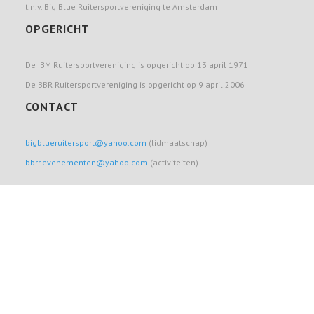
t.n.v. Big Blue Ruitersportvereniging te Amsterdam
OPGERICHT
De IBM Ruitersportvereniging is opgericht op 13 april 1971
De BBR Ruitersportvereniging is opgericht op 9 april 2006
CONTACT
bigblueruitersport@yahoo.com
(lidmaatschap)
bbrr.evenementen@yahoo.com
(activiteiten)