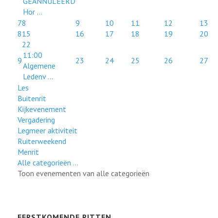
GEANNULEERD
Hor ...
7
8
9
10
11
12
13
8
15
16
17
18
19
20
22
11:00
9
23
24
25
26
27
Algemene
Ledenv ...
Les
Buitenrit
Kijkevenement
Vergadering
Legmeer aktiviteit
Ruiterweekend
Menrit
Alle categorieën ...
Toon evenementen van alle categorieën
EERSTKOMENDE RITTEN