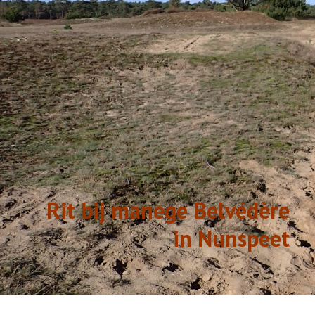
GESCHIEDENIS
LINKS
Rit bij manege Belvédère
in Nunspeet