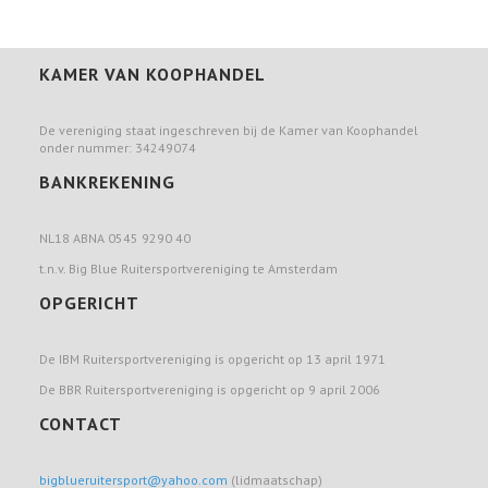
KAMER VAN KOOPHANDEL
De vereniging staat ingeschreven bij de Kamer van Koophandel
onder nummer: 34249074
BANKREKENING
NL18 ABNA 0545 9290 40
t.n.v. Big Blue Ruitersportvereniging te Amsterdam
OPGERICHT
De IBM Ruitersportvereniging is opgericht op 13 april 1971
De BBR Ruitersportvereniging is opgericht op 9 april 2006
CONTACT
bigblueruitersport@yahoo.com
(lidmaatschap)