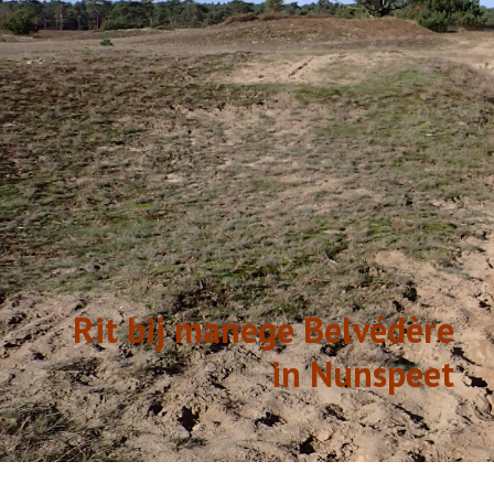
GESCHIEDENIS
LINKS
Rit bij manege Belvédère
in Nunspeet