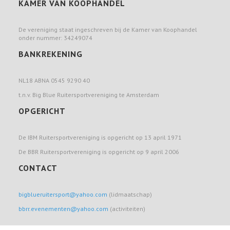
KAMER VAN KOOPHANDEL
De vereniging staat ingeschreven bij de Kamer van Koophandel
onder nummer: 34249074
BANKREKENING
NL18 ABNA 0545 9290 40
t.n.v. Big Blue Ruitersportvereniging te Amsterdam
OPGERICHT
De IBM Ruitersportvereniging is opgericht op 13 april 1971
De BBR Ruitersportvereniging is opgericht op 9 april 2006
CONTACT
bigblueruitersport@yahoo.com
(lidmaatschap)
bbrr.evenementen@yahoo.com
(activiteiten)