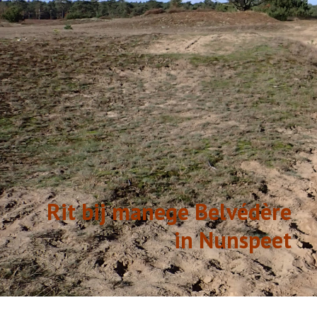
GESCHIEDENIS
LINKS
Rit bij manege Belvédère
in Nunspeet