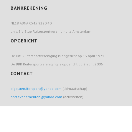
BANKREKENING
NL18 ABNA 0545 9290 40
t.n.v. Big Blue Ruitersportvereniging te Amsterdam
OPGERICHT
De IBM Ruitersportvereniging is opgericht op 13 april 1971
De BBR Ruitersportvereniging is opgericht op 9 april 2006
CONTACT
bigblueruitersport@yahoo.com
(lidmaatschap)
bbrr.evenementen@yahoo.com
(activiteiten)