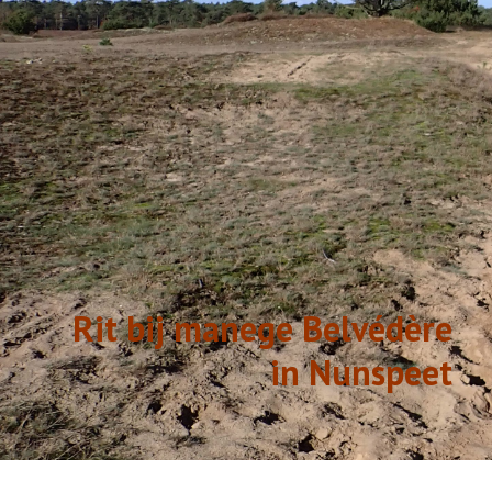
GESCHIEDENIS
LINKS
Rit bij manege Belvédère
in Nunspeet