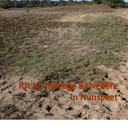
GESCHIEDENIS
LINKS
Rit bij manege Belvédère
in Nunspeet