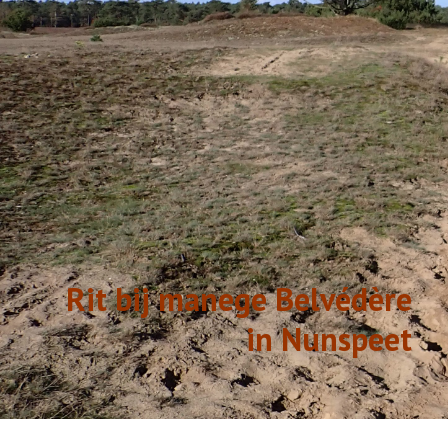
GESCHIEDENIS
LINKS
Rit bij manege Belvédère
in Nunspeet