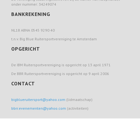
onder nummer: 34249074
BANKREKENING
NL18 ABNA 0545 9290 40
t.n.v. Big Blue Ruitersportvereniging te Amsterdam
OPGERICHT
De IBM Ruitersportvereniging is opgericht op 13 april 1971
De BBR Ruitersportvereniging is opgericht op 9 april 2006
CONTACT
bigblueruitersport@yahoo.com
(lidmaatschap)
bbrr.evenementen@yahoo.com
(activiteiten)