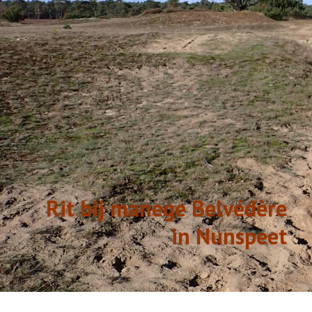
GESCHIEDENIS
LINKS
Rit bij manege Belvédère
in Nunspeet