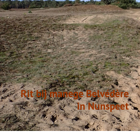
GESCHIEDENIS
LINKS
Rit bij manege Belvédère
in Nunspeet