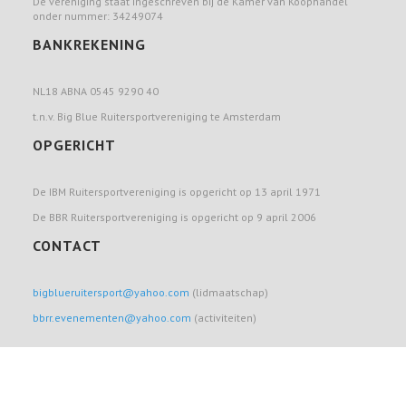
De vereniging staat ingeschreven bij de Kamer van Koophandel
onder nummer: 34249074
BANKREKENING
NL18 ABNA 0545 9290 40
t.n.v. Big Blue Ruitersportvereniging te Amsterdam
OPGERICHT
De IBM Ruitersportvereniging is opgericht op 13 april 1971
De BBR Ruitersportvereniging is opgericht op 9 april 2006
CONTACT
bigblueruitersport@yahoo.com
(lidmaatschap)
bbrr.evenementen@yahoo.com
(activiteiten)