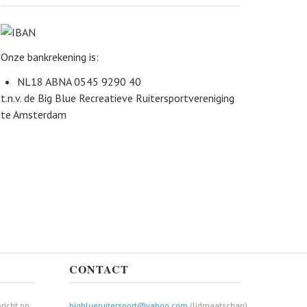
Onze bankrekening is:
NL18 ABNA 0545 9290 40
t.n.v. de Big Blue Recreatieve Ruitersportvereniging
te Amsterdam
CONTACT
richt op
bigblueruitersport@yahoo.com
(lidmaatschap)