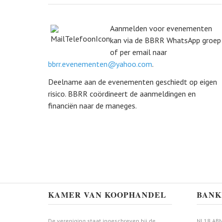
Aanmelden voor evenementen
kan via de BBRR WhatsApp groep
of per email naar
bbrr.evenementen@yahoo.com
.
Deelname aan de evenementen geschiedt op eigen
risico. BBRR coördineert de aanmeldingen en
financiën naar de maneges.
KAMER VAN KOOPHANDEL
BANK
De vereniging staat ingeschreven bij de
NL18 ABN