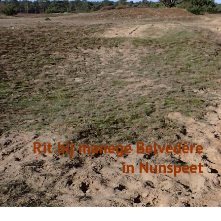
GESCHIEDENIS
LINKS
Rit bij manege Belvédère
in Nunspeet