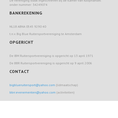
De vereniging staat ingeschreven bij de Kamer van Koophandel
onder nummer: 34249074
BANKREKENING
NL18 ABNA 0545 9290 40
t.n.v. Big Blue Ruitersportvereniging te Amsterdam
OPGERICHT
De IBM Ruitersportvereniging is opgericht op 13 april 1971
De BBR Ruitersportvereniging is opgericht op 9 april 2006
CONTACT
bigblueruitersport@yahoo.com
(lidmaatschap)
bbrr.evenementen@yahoo.com
(activiteiten)